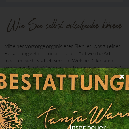
Wie Sie selbst entscheiden können
Mit einer Vorsorge organisieren Sie alles, was zu einer
Beisetzung gehört, für sich selbst. Auf welche Art
möchten Sie bestattet werden? Welche Dekoration
wünschen Sie sich? Wie soll die Trauerfeier aussehen?
Das und vieles mehr halten wir gemeinsam fest. Im Falle
Ihres Ablebens ist es unsere Pflicht, die Bestattung in
allen Details Ihren Wünschen entsprechend
auszurichten.
Welche Vorteile hat die Vorsorge?
Unser neuer